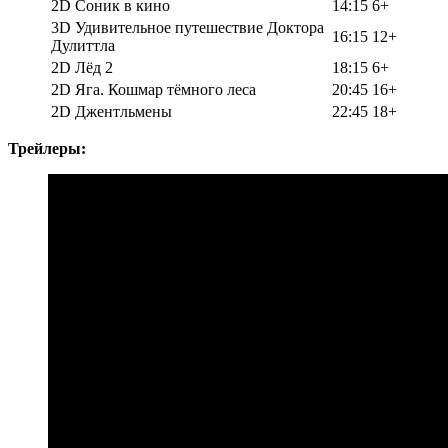
2D Соник в кино
14:15
6+
3D Удивительное путешествие Доктора
16:15
12+
Дулиттла
2D Лёд 2
18:15
6+
2D Яга. Кошмар тёмного леса
20:45
16+
2D Джентльмены
22:45
18+
Трейлеры: