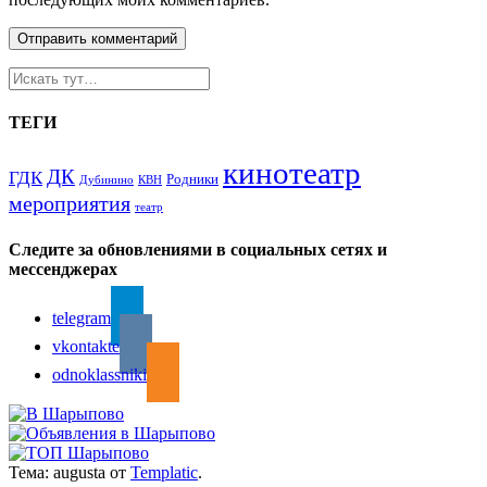
ТЕГИ
кинотеатр
ДК
ГДК
Родники
Дубинино
КВН
мероприятия
театр
Следите за обновлениями в социальных сетях и
мессенджерах
telegram
vkontakte
odnoklassniki
Тема: augusta от
Templatic
.