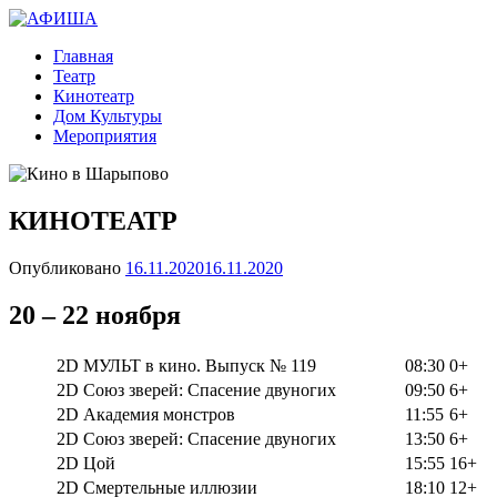
вшарыпово.рф
Главная
АФИША
Театр
Кинотеатр
Дом Культуры
Мероприятия
КИНОТЕАТР
Опубликовано
16.11.2020
16.11.2020
20 – 22 ноября
2D МУЛЬТ в кино. Выпуск № 119
08:30
0+
2D Союз зверей: Спасение двуногих
09:50
6+
2D Академия монстров
11:55
6+
2D Союз зверей: Спасение двуногих
13:50
6+
2D Цой
15:55
16+
2D Смертельные иллюзии
18:10
12+